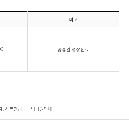
비고
공휴일 정상진료
00
람, 사본발급
입퇴원안내