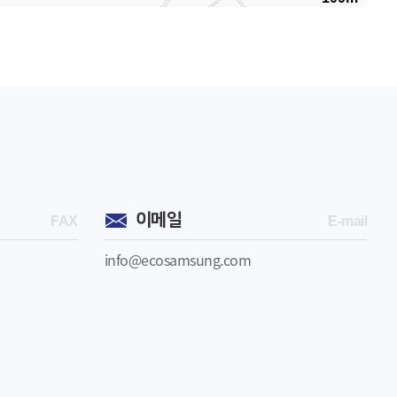
이메일
FAX
E-mail
info@ecosamsung.com