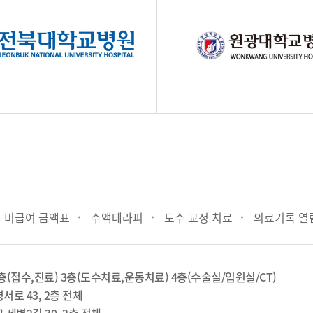
비급여 금액표
수액테라피
도수 교정 치료
의료기록 열
2층(접수,진료) 3층(도수치료,운동치료) 4층(수술실/입원실/CT)
서로 43, 2층 전체