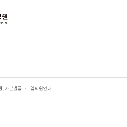
람, 사본발급
입퇴원안내