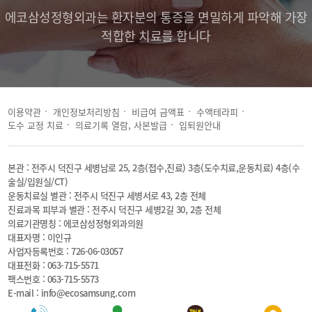
에코삼성정형외과는 환자분의 통증을 면밀하게 파악해 가장
적합한 치료를 합니다
이용약관
개인정보처리방침
비급여 금액표
수액테라피
도수 교정 치료
의료기록 열람, 사본발급
입퇴원안내
본관 : 전주시 덕진구 세병남로 25, 2층(접수,진료) 3층(도수치료,운동치료) 4층(수
술실/입원실/CT)
운동치료실 별관 : 전주시 덕진구 세병서로 43, 2층 전체
진료과목 피부과 별관 : 전주시 덕진구 세병2길 30, 2층 전체
의료기관명칭 : 에코삼성정형외과의원
대표자명 : 이인규
사업자등록번호 : 726-06-03057
대표전화 : 063-715-5571
팩스번호 : 063-715-5573
E-mail :
info@ecosamsung.com