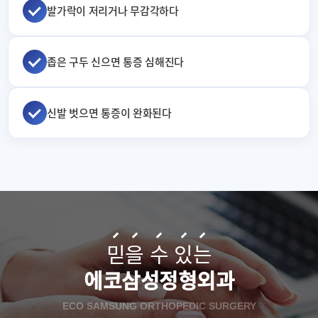
발가락이 저리거나 무감각하다
좁은 구두 신으면 통증 심해진다
신발 벗으면 통증이 완화된다
믿
을
수
있
는
에코삼성정형외과
ECO SAMSUNG ORTHOPEDIC SURGERY