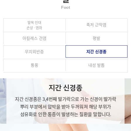
Foot
발목 인대
족저 근막염
손상 · 염좌
아킬레스 건염
평발
무지외반증
지간 신경종
통풍
내성 발톱
지간 신경종
지간 신경종은 3,4번째 발가락으로 가는 신경이 발가락
뿌리 부분에서 압박을 받아 두꺼워져 해당 부위가
섬유화로 인한 통증이 발생하는 질환을 말합니다.