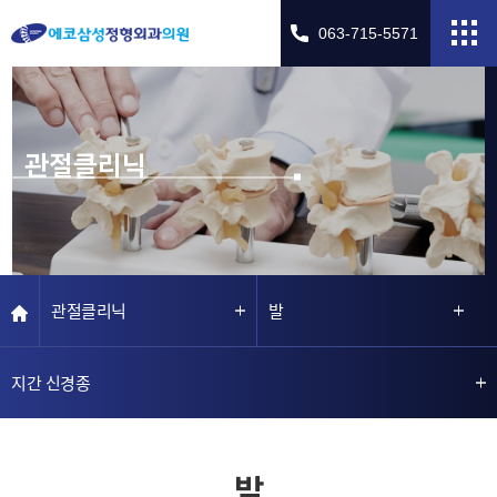
063-715-5571
관절클리닉
관절클리닉
발
지간 신경종
발