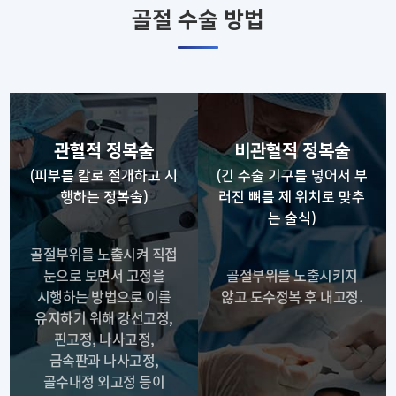
골절 수술 방법
관혈적 정복술
비관혈적 정복술
(피부를 칼로 절개하고 시
(긴 수술 기구를 넣어서 부
행하는 정복술)
러진 뼈를 제 위치로 맞추
는 술식)
골절부위를 노출시켜 직접
눈으로 보면서 고정을
골절부위를 노출시키지
시행하는 방법으로 이를
않고 도수정복 후 내고정.
유지하기 위해 강선고정,
핀고정, 나사고정,
금속판과 나사고정,
골수내정 외고정 등이